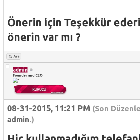
Önerin için Teşekkür eder
önerin var mı ?
Ara
admin
Founder and CEO
08-31-2015, 11:21 PM
(Son Düzenle
admin
.)
Hiç kullanmadığım telefanl