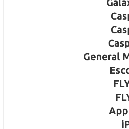
Gala
Cas
Cas
Casp
General M
Esc
FL
FL
App
i