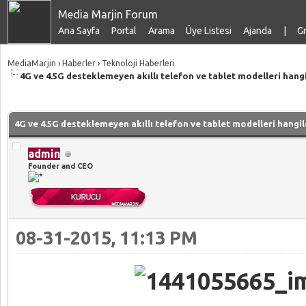
Media Marjin Forum
Ana Sayfa
Portal
Arama
Üye Listesi
Ajanda
|
Gr
MediaMarjin
›
Haberler
›
Teknoloji Haberleri
4G ve 4.5G desteklemeyen akıllı telefon ve tablet modelleri hangi
talama: 0
4G ve 4.5G desteklemeyen akıllı telefon ve tablet modelleri hangil
admin
Founder and CEO
08-31-2015, 11:13 PM