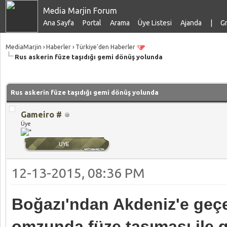
Media Marjin Forum
Ana Sayfa
Portal
Arama
Üye Listesi
Ajanda
|
Gr
MediaMarjin
›
Haberler
›
Türkiye'den Haberler
Rus askerin füze taşıdığı gemi dönüş yolunda
talama: 0
Rus askerin füze taşıdığı gemi dönüş yolunda
Gameiro #
Üye
12-13-2015, 08:36 PM
Boğazı'ndan Akdeniz'e geçe
omzunda füze taşıması ile