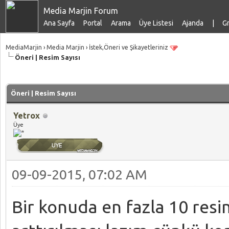
Media Marjin Forum
Ana Sayfa
Portal
Arama
Üye Listesi
Ajanda
|
Gr
MediaMarjin
›
Media Marjin
›
İstek,Öneri ve Şikayetleriniz
Öneri | Resim Sayısı
talama: 0
Öneri | Resim Sayısı
Yetrox
Üye
09-09-2015, 07:02 AM
Bir konuda en fazla 10 resi