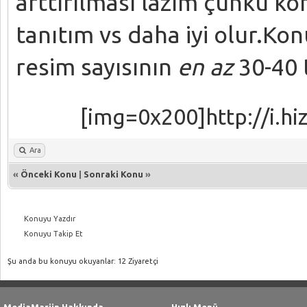
arttırılması lazım çünkü ko
tanıtım vs daha iyi olur.Ko
resim sayısının
en az
30-40 
[img=0x200]http://i.h
Ara
«
Önceki Konu
|
Sonraki Konu
»
Konuyu Yazdır
Konuyu Takip Et
Şu anda bu konuyu okuyanlar: 12 Ziyaretçi
MediaMarjin Hakkında
Hızlı Menü