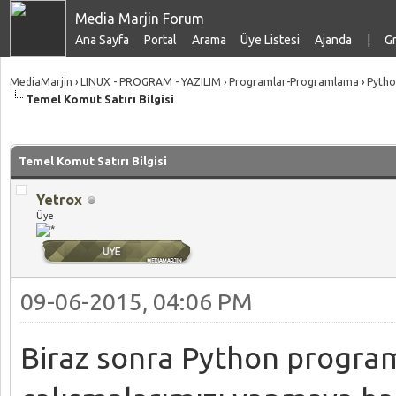
Media Marjin Forum
Ana Sayfa
Portal
Arama
Üye Listesi
Ajanda
|
Gr
MediaMarjin
›
LINUX - PROGRAM - YAZILIM
›
Programlar-Programlama
›
Pytho
Temel Komut Satırı Bilgisi
talama: 0
Temel Komut Satırı Bilgisi
Yetrox
Üye
09-06-2015, 04:06 PM
Biraz sonra Python programla