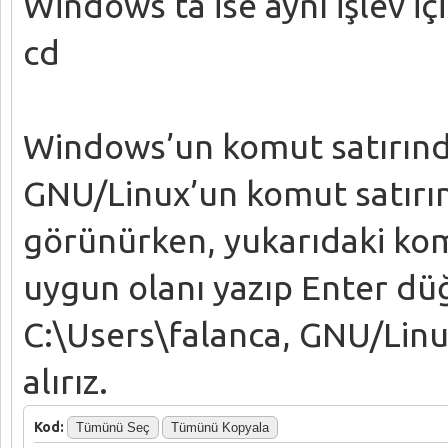
Windows’ta ise aynı işlev i
cd
Windows’un komut satırında
GNU/Linux’un komut satırın
görünürken, yukarıdaki kom
uygun olanı yazıp Enter d
C:\Users\falanca, GNU/Linux’
alırız.
Kod:
Tümünü Seç
Tümünü Kopyala