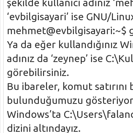
şekilde kullanıcı adınız ‘me
‘evbilgisayari’ ise GNU/Linu
mehmet@evbilgisayari:~$ gibi
Ya da eğer kullandığınız W
adınız da ‘zeynep’ ise C:\Ku
görebilirsiniz.
Bu ibareler, komut satırını
bulunduğumuzu gösteriyor.
Windows’ta C:\Users\falanc
dizini altındayız.