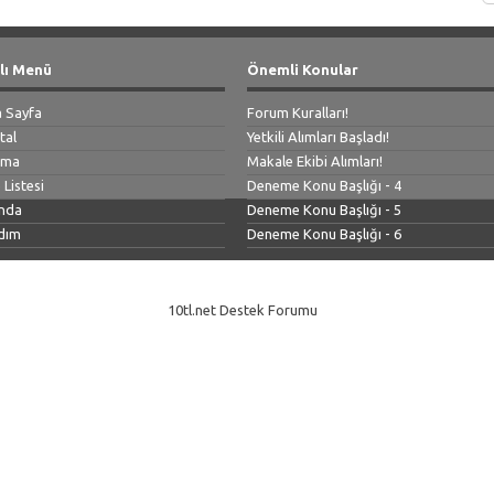
lı Menü
Önemli Konular
 Sayfa
Forum Kuralları!
tal
Yetkili Alımları Başladı!
ama
Makale Ekibi Alımları!
 Listesi
Deneme Konu Başlığı - 4
nda
Deneme Konu Başlığı - 5
dım
Deneme Konu Başlığı - 6
10tl.net Destek Forumu
-
Vidinli.net Shopping Platform
Vidinli.net Shopping Platform
Vidinli.net Shopping Platform