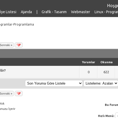
Hoşge
Üye Listesi
Ajanda
|
Grafik - Tasarım
Webmaster
Linux - Progra
ogramlar-Programlama
Sonraki »
Yorumlar
Okunma
lir?
a 0 Oy Verilmiş
0
622
Sonraki »
Yok
Bu Forum
nuzu İçerir
Hızlı Menü: