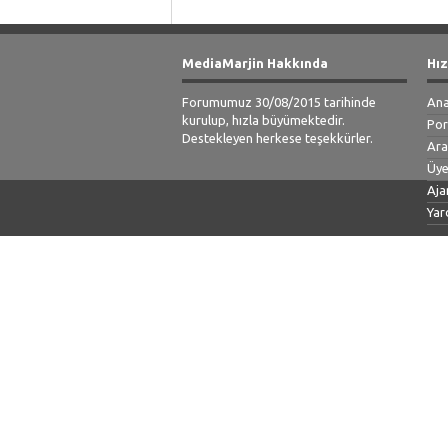
MediaMarjin Hakkında
Hız
Forumumuz 30/08/2015 tarihinde
Ana
kurulup, hızla büyümektedir.
Por
Destekleyen herkese teşekkürler.
Ar
Üye
Aja
Yar