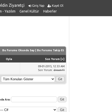
ldin Ziyaretçi
Giriş Yap
Kayıt Ol
m - Yazılım
Genel Kültür
Haberler
Bu Forumu Okundu Say
|
Bu Forumu Takip Et
Oyla
Son Yorum
[
+
]
09-01-2015, 12:33 AM
Son Yorum
:
dream41
da Ara: