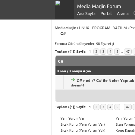
Media Marjin Forum
Ana Sayfa
Portal
Arama
MediaMarjin
›
LINUX - PROGRAM - YAZILIM
›
Pr
C#
Forumu Görüntüleyenler: 98 Ziyaretçi
Toplam ({1}) Sayfa:
1
2
3
4
5
..
47
C#
Konu
/
Konuyu Açan
C# nedir? C# ile Neler Yapılabi
5 üzerinden 0 Oy - Toplam Ortalam
1
2
3
4
5
dream41
Toplam ({1}) Sayfa:
1
2
3
4
5
..
47
Yeni Yorum Var
Yeni Yorum 
Sıcak Konu (Yeni Yorum Var)
Sizin Yorumu
Sıcak Konu (Yeni Yorum Yok)
Konu Kapalı