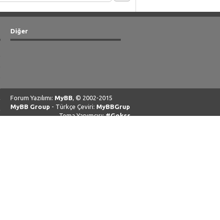
Diğer
Forum Yazılımı:
MyBB
, © 2002-2015
MyBB Group
- Türkçe Çeviri:
MyBBGrup
Tema Yapımcısı:
#Gokss