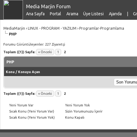
Media Marjin Forum
Ana Sayfa
Portal
Arama
Üye Listesi
Ajanda
|
Gr
MediaMarjin
›
LINUX - PROGRAM - YAZILIM
›
Programlar-Programlama
PHP
Forumu Görüntüleyenler: 227 Ziyaretçi
Toplam ({1}) Sayfa:
« Önceki
1
2
PHP
Konu
/
Konuyu Açan
Toplam ({1}) Sayfa:
« Önceki
1
2
Yeni Yorum Var
Yeni Yorum Yok
Sıcak Konu (Yeni Yorum Var)
Sizin Yorumunuzu İçerir
Sıcak Konu (Yeni Yorum Yok)
Konu Kapalı