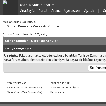
Media Marjin Forum
Ana Sayfa
Portal
Arama
Üye Listesi
Ajanda
|
Gr
MediaMarjin
›
Çöp Kutusu
Silinen Konular - Gereksiz Konular
Forumu Görüntüleyenler: 3 Ziyaretçi
Silinen Konular - Gereksiz Konular
Konu
/
Konuyu Açan
Üzgünüz:
Fakat, aramakta olduğunuz konu belirtilen Tarih ve Zaman aral
Veya forum yöneticileri tarafından silinmiş yada başka bir bölüme taşınmış o
Yeni Yorum Var
Yeni Yorum Yok
Sıcak Konu (Yeni Yorum Var)
Sizin Yorumunuzu İçerir
Sıcak Konu (Yeni Yorum Yok)
Konu Kapalı