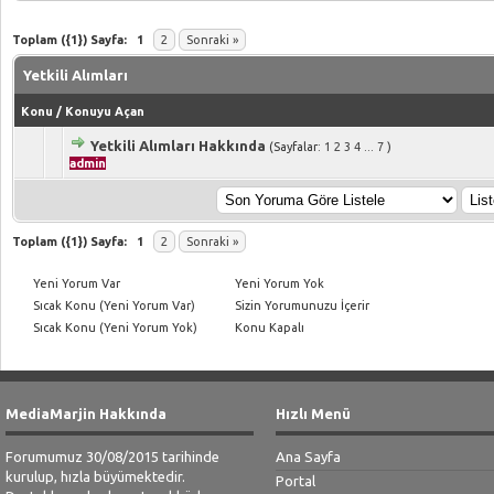
Toplam ({1}) Sayfa:
1
2
Sonraki »
Yetkili Alımları
Konu
/
Konuyu Açan
Yetkili Alımları Hakkında
(Sayfalar:
1
2
3
4
...
7
)
5 üzerinden 0 Oy - Toplam Ortalama 0 Oy Verilmiş
1
2
3
4
5
admin
Toplam ({1}) Sayfa:
1
2
Sonraki »
Yeni Yorum Var
Yeni Yorum Yok
Sıcak Konu (Yeni Yorum Var)
Sizin Yorumunuzu İçerir
Sıcak Konu (Yeni Yorum Yok)
Konu Kapalı
MediaMarjin Hakkında
Hızlı Menü
Forumumuz 30/08/2015 tarihinde
Ana Sayfa
kurulup, hızla büyümektedir.
Portal