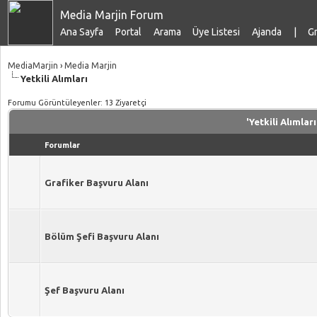
Media Marjin Forum
Ana Sayfa
Portal
Arama
Üye Listesi
Ajanda
|
Gr
MediaMarjin
›
Media Marjin
Yetkili Alımları
Forumu Görüntüleyenler: 13 Ziyaretçi
'Yetkili Alımlar
Forumlar
Grafiker Başvuru Alanı
Bölüm Şefi Başvuru Alanı
Şef Başvuru Alanı