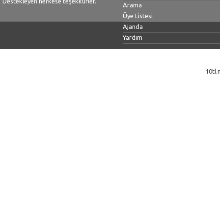
Destekleyen herkese teşekkürler.
Arama
Üye Listesi
Ajanda
Yardım
10tl